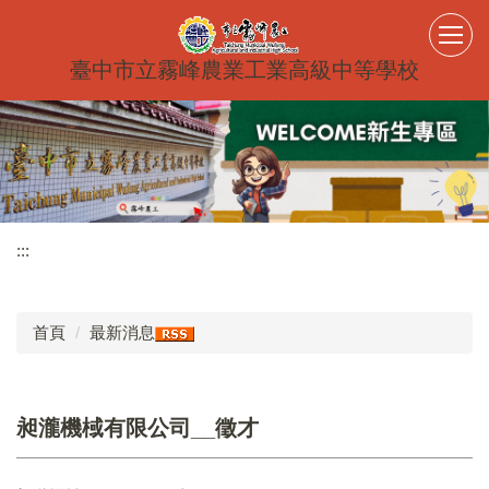
跳
到
主
臺中市立霧峰農業工業高級中等學校
要
內
容
區
:::
首頁
最新消息
昶瀧機棫有限公司__徵才