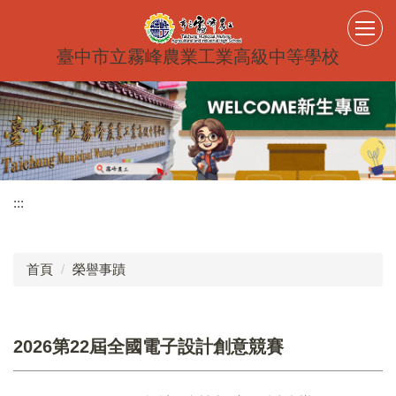
跳
到
主
臺中市立霧峰農業工業高級中等學校
要
內
容
區
:::
首頁
榮譽事蹟
2026第22屆全國電子設計創意競賽