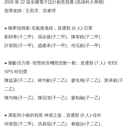
2026 第 22 屆全國電子設計創意競賽 (高雄科大舉辦)
指導老師 : 王奕淳、洪睿懌
● 睡夢指揮家-充氣搖曳枕，資通類 (6 人)-亞軍
劉研希(子二甲)、張詠捷(子二甲)、陳宥銨(子二甲)、
許智凱(子一甲)、趙建承(子一甲)、何泓銳(子一甲)
● 樂齡活力環 -智慧收音機陪您動一動，資通類 (7 人)- IEEE
SPS 特別獎
陳益霖(子二乙)、林均叡(子二乙)、廖先翊(子二乙)、劉承叡(子
二乙)
陳均翰(子一乙)、陳冠滐(子一乙)、廖柏融(子一乙)
● 酒駕與小偷的剋星-神盾之盔，資通類 (6 人)-佳作
何致賢(子二甲)、洪易琨(子二乙)、秦馥詠(子二乙)、